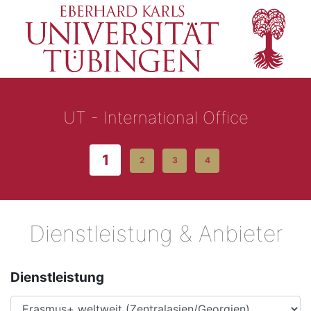
UT - International Office
1
2
3
4
Dienstleistung & Anbieter
Dienstleistung